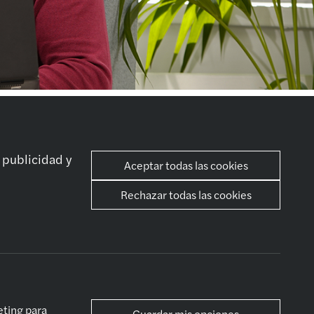
stro expertise
Sociales
tsourcing
 publicidad y
Aceptar todas las cookies
ancial Advisory
vices
Rechazar todas las cookies
itoría &
surance
sultoría
al y fiscal
vicios actuariales
eting para
Guardar mis opciones