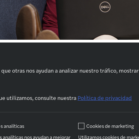
Quiénes somos
Tu carrera
Nue
Sobre Nosotros
Rápida evolución
Ou
que otras nos ayudan a analizar nuestro tráfico, mostrar
profesional
sta
¿Por qué Forvis
Fin
Mazars?
Formación y
Ser
nea
Desarrollo
Aud
Movilidad
as
ue utilizamos, consulte nuestra
Política de privacidad
Internacional
Con
Tu onboarding
Leg
Conciliación de la
Ser
s analíticas
Cookies de marketing
vida personal y
profesional
s analíticas nos ayudan a mejorar
Utilizamos cookies de mark