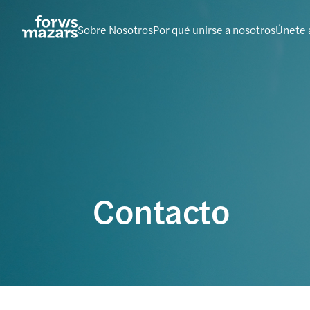
Saltar
al
Sobre Nosotros
Por qué unirse a nosotros
Únete 
contenido
Contacto