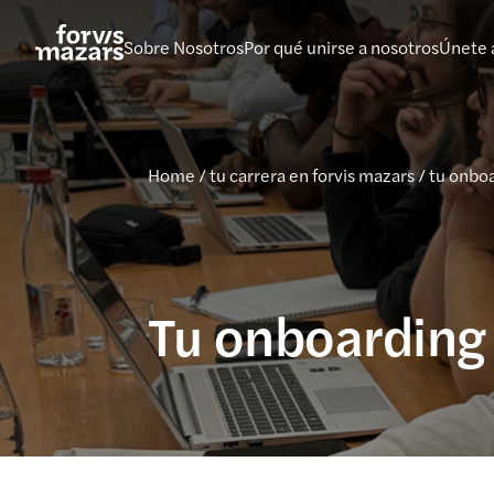
Saltar
al
Sobre Nosotros
Por qué unirse a nosotros
Únete 
contenido
Home
/
tu carrera en forvis mazars
/
tu onbo
Tu onboarding