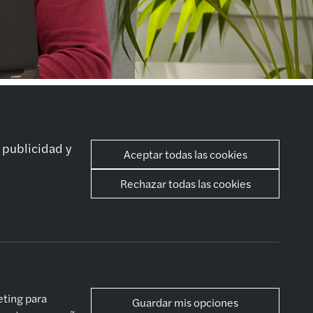
stro expertise
Sociales
tsourcing
 publicidad y
Aceptar todas las cookies
ancial Advisory
vices
Rechazar todas las cookies
itoría &
surance
sultoría
al y fiscal
vicios actuariales
eting para
Guardar mis opciones