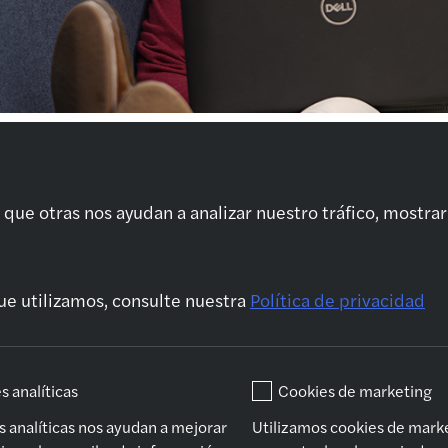
Quiénes somos
Tu carrera
Nue
Sobre Nosotros
Rápida evolución
Ou
que otras nos ayudan a analizar nuestro tráfico, mostrar
profesional
sta
¿Por qué Forvis
Fin
Mazars?
Formación y
Ser
nea
Desarrollo
Aud
Movilidad
as
ue utilizamos, consulte nuestra
Política de privacidad
Internacional
Con
Tu onboarding
Leg
Conciliación de la
Ser
s analíticas
Cookies de marketing
vida personal y
profesional
s analíticas nos ayudan a mejorar
Utilizamos cookies de mark
El espíritu Forvis