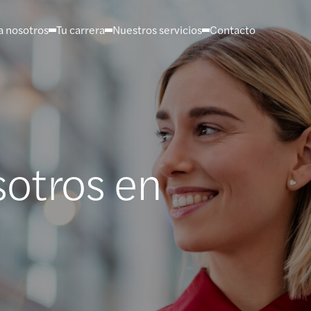
a nosotros
Tu carrera
Nuestros servicios
Contacto
sotros en
nior