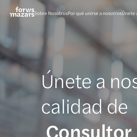
Saltar
al
Sobre Nosotros
Por qué unirse a nosotros
Únete 
contenido
Únete a no
calidad de
Auditor Se