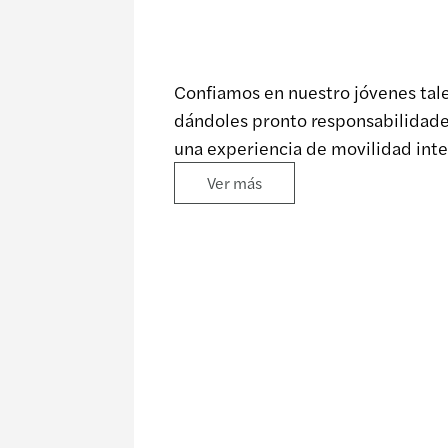
Rápida evolución 
Confiamos en nuestro jóvenes tal
dándoles pronto responsabilidades
una experiencia de movilidad int
retos profesionales.
Ver más