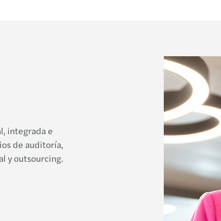
l, integrada e
os de auditoría,
al y outsourcing.