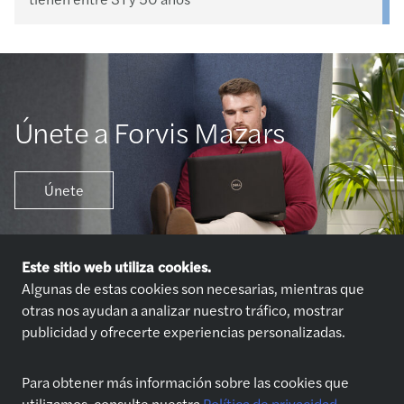
Únete a Forvis Mazars
Únete
Este sitio web utiliza cookies.
Algunas de estas cookies son necesarias, mientras que
otras nos ayudan a analizar nuestro tráfico, mostrar
publicidad y ofrecerte experiencias personalizadas.
Únete a nosotros
Quiénes somos
Para obtener más información sobre las cookies que
Ofertas de Empleo
Sobre Nosotros
utilizamos, consulte nuestra
Política de privacidad