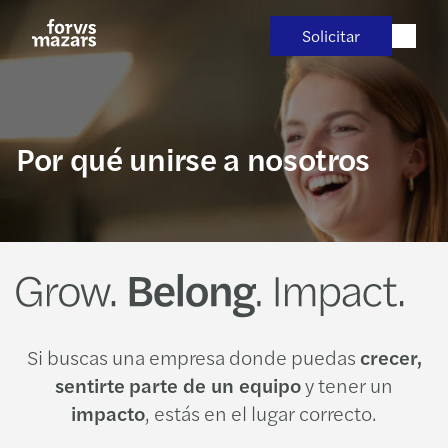
Saltar
al
Solicitar
contenido
Por qué unirse a nosotros
Si buscas una empresa donde puedas
crecer,
sentirte
parte de un equipo
y tener un
impacto
, estás en el lugar correcto.