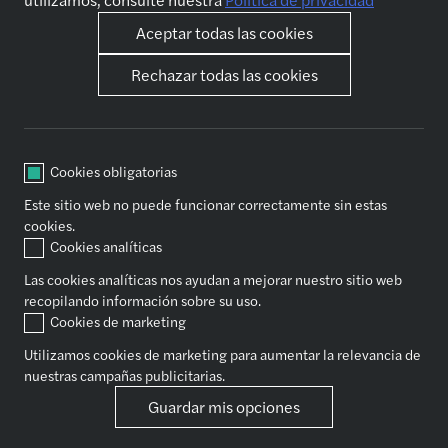
Prepara tu entrevista
¿Por qué Forvis Mazars?
Solicitud espontánea
Aceptar todas las cookies
Rechazar todas las cookies
Tu carrera
Nuestro expertise
Rápida evolución profesional
Outsourcing
Formación y Desarrollo
Financial Advisory Services
Movilidad Internacional
Auditoría & assurance
Cookies obligatorias
Tu onboarding
Consultoría
Este sitio web no puede funcionar correctamente sin estas
Conciliación de la vida personal
Legal y fiscal
cookies.
y profesional
Servicios actuariales
Cookies analíticas
El espíritu Forvis Mazars
Las cookies analíticas nos ayudan a mejorar nuestro sitio web
recopilando información sobre su uso.
Cookies de marketing
Sociales
Utilizamos cookies de marketing para aumentar la relevancia de
nuestras campañas publicitarias.
Política de privacidad
Guardar mis opciones
Copyright Forvis Mazars Group