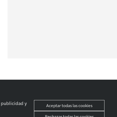
stro expertise
Sociales
tsourcing
 publicidad y
Aceptar todas las cookies
ancial Advisory
vices
Rechazar todas las cookies