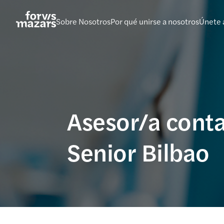
Saltar
al
Sobre Nosotros
Por qué unirse a nosotros
Únete 
contenido
Asesor/a contab
Senior Bilbao